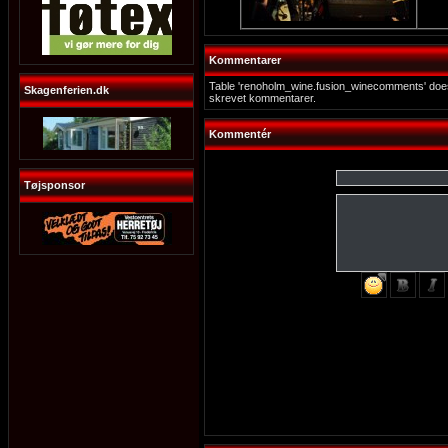
Kommentarer
Table 'renoholm_wine.fusion_winecomments' does
Skagenferien.dk
skrevet kommentarer.
Kommentér
Tøjsponsor