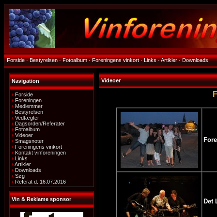
Forside
·
Bestyrelsen
·
Fotoalbum
·
Foreningens vinkort
·
Links
·
Artikler
·
Downloads
Videoer
Navigation
F
Forside
Foreningen
Medlemmer
Bestyrelsen
Vedtægter
Dagsorden/Referater
Fotoalbum
Videoer
Fore
Smagsnoter
Foreningens vinkort
Kontakt vinforeningen
Links
Artikler
Downloads
Søg
Referat d. 16.07.2016
Vin & Reklame sponsor
Det 